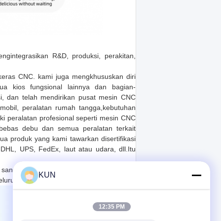
ngintegrasikan R&D, produksi, perakitan,
 keras CNC. kami juga mengkhususkan diri
ua kios fungsional lainnya dan bagian-
si, dan telah mendirikan pusat mesin CNC
mobil, peralatan rumah tangga,kebutuhan
iki peralatan profesional seperti mesin CNC
 bebas debu dan semua peralatan terkait
 produk yang kami tawarkan disertifikasi
DHL, UPS, FedEx, laut atau udara, dll.Itu
 sangat baik, kami telah mempertahankan
KUN
eluruh dunia.
12:35 PM