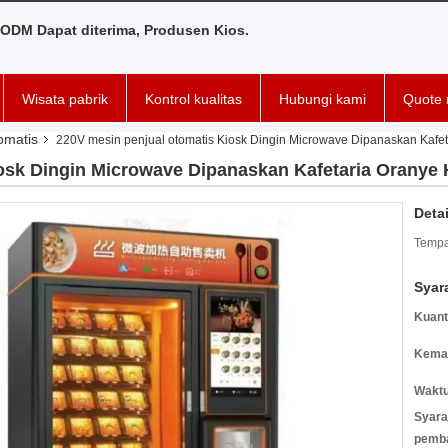
ODM Dapat diterima, Produsen Kios.
Wisata pabrik
Kontrol kualitas
Hubungi kami
Quote 
omatis
220V mesin penjual otomatis Kiosk Dingin Microwave Dipanaskan Kafet
osk Dingin Microwave Dipanaskan Kafetaria Oranye 
Deta
Tempa
Syar
Kuant
Kemas
Waktu
Syara
pemb