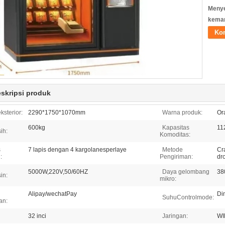
Meny
kema
Ko
eskripsi produk
ksterior:
2290*1750*1070mm
Warna produk:
Or
600kg
Kapasitas
11
ih:
Komoditas:
s
7 lapis dengan 4 kargolanesperlaye
Metode
Cr
:
Pengiriman:
dr
5000W,220V,50/60HZ
Daya gelombang
38
in:
mikro:
Alipay/wechatPay
Din
SuhuControlmode:
an:
32 inci
Jaringan:
WI