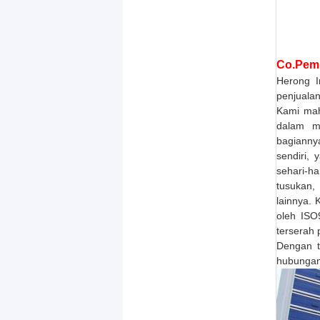
Co.
Pem
Herong I
penjualan
Kami mah
dalam me
bagianny
sendiri,
sehari-ha
tusukan,
lainnya.
oleh ISO
terserah 
Dengan t
hubungan 