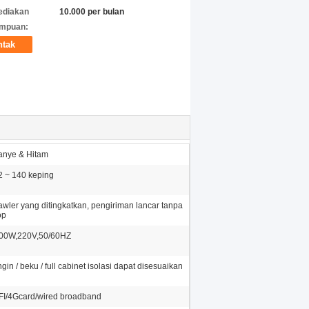
ediakan
10.000 per bulan
mpuan:
ntak
anye & Hitam
2 ~ 140 keping
awler yang ditingkatkan, pengiriman lancar tanpa
op
00W,220V,50/60HZ
gin / beku / full cabinet isolasi dapat disesuaikan
FI/4Gcard/wired broadband