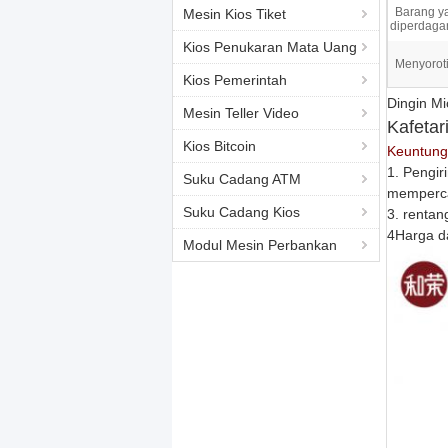
Barang y
Mesin Kios Tiket
diperdaga
Kios Penukaran Mata Uang
Menyoroti
Kios Pemerintah
Dingin Mi
Mesin Teller Video
Kafetar
Kios Bitcoin
Keuntung
1. Pengi
Suku Cadang ATM
memperc
Suku Cadang Kios
3. rentan
4Harga da
Modul Mesin Perbankan