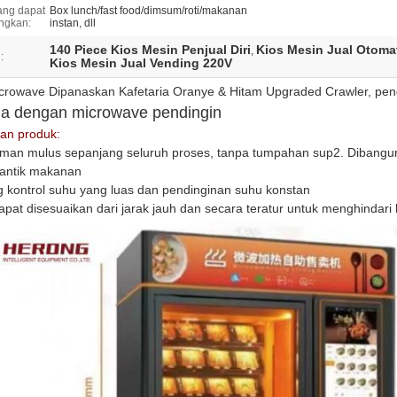
ang dapat
Box lunch/fast food/dimsum/roti/makanan
ngkan:
instan, dll
140 Piece Kios Mesin Penjual Diri
Kios Mesin Jual Otoma
,
:
Kios Mesin Jual Vending 220V
crowave Dipanaskan Kafetaria Oranye & Hitam Upgraded Crawler, peng
ia dengan microwave pendingin
an produk:
riman mulus sepanjang seluruh proses, tanpa tumpahan sup2. Dibangu
antik makanan
g kontrol suhu yang luas dan pendinginan suhu konstan
pat disesuaikan dari jarak jauh dan secara teratur untuk menghindari 