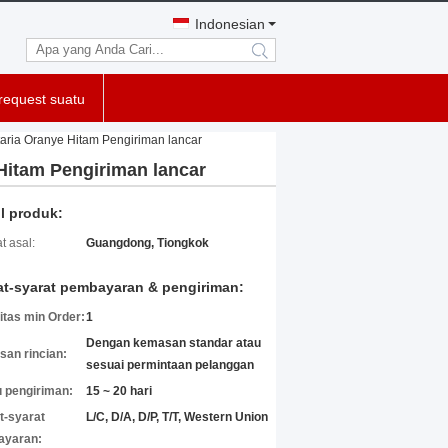
Indonesian
search
request suatu
aria Oranye Hitam Pengiriman lancar
Hitam Pengiriman lancar
il produk:
t asal:
Guangdong, Tiongkok
at-syarat pembayaran & pengiriman:
itas min Order:
1
Dengan kemasan standar atau
an rincian:
sesuai permintaan pelanggan
 pengiriman:
15 ~ 20 hari
t-syarat
L/C, D/A, D/P, T/T, Western Union
ayaran: