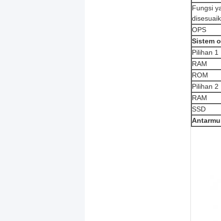
Fungsi y
disesuai
OPS
Sistem o
Pilihan 1
RAM
ROM
Pilihan 2
RAM
SSD
Antarmu