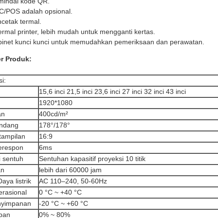
mindai kode QR.
C/POS adalah opsional.
cetak termal.
rmal printer, lebih mudah untuk mengganti kertas.
inet kunci kunci untuk memudahkan pemeriksaan dan perawatan.
r Produk:
si:
15,6 inci 21,5 inci 23,6 inci 27 inci 32 inci 43 inci
1920*1080
an
400cd/m²
andang
178°/178°
tampilan
16:9
erespon
6ms
i sentuh
Sentuhan kapasitif proyeksi 10 titik
an
lebih dari 60000 jam
ya listrik
AC 110–240, 50-60Hz
rasional
0 °C ~ +40 °C
nyimpanan
-20 °C ~ +60 °C
ban
0% ~ 80%