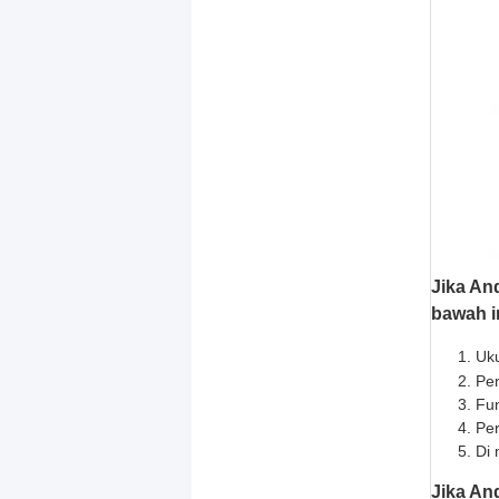
Jika An
bawah i
Uku
Pe
Fun
Per
Di 
Jika An