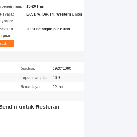
 pengiriman:
15-20 Hari
t-syarat
L/C, D/A, D/P, T/T, Western Union
ayaran:
ediakan
2000 Potongan per Bulan
mpuan:
ntak
Resolusi:
1920*1080
Proporsi tampilan:
16:9
Ukuran layar:
32 inci
endiri untuk Restoran