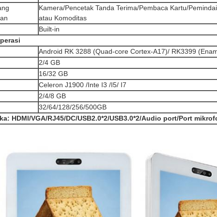
ang
Kamera/Pencetak Tanda Terima/Pembaca Kartu/Pemindai
kan
atau Komoditas
Built-in
perasi
Android RK 3288 (Quad-core Cortex-A17)/ RK3399 (Enam 
2/4 GB
16/32 GB
Celeron J1900 /Inte I3 /I5/ I7
2/4/8 GB
32/64/128/256/500GB
ka: HDMI/VGA/RJ45/DC/USB2.0*2/USB3.0*2/Audio port/Port mikrof