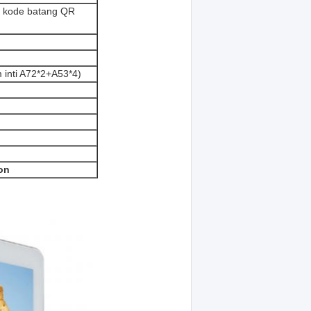
 kode batang QR
inti A72*2+A53*4)
on