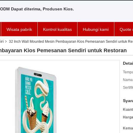
ODM Dapat diterima, Produsen Kios.
Wisata pabrik
Kontrol kualitas
Hubungi kami
Quote 
ri
32 Inch Wall Mounted Mesin Pembayaran Kios Pemesanan Sendiri untuk Re
mbayaran Kios Pemesanan Sendiri untuk Restoran
Deta
Tempa
Nama 
Sertifi
Syar
Kuant
Harga
Kemas