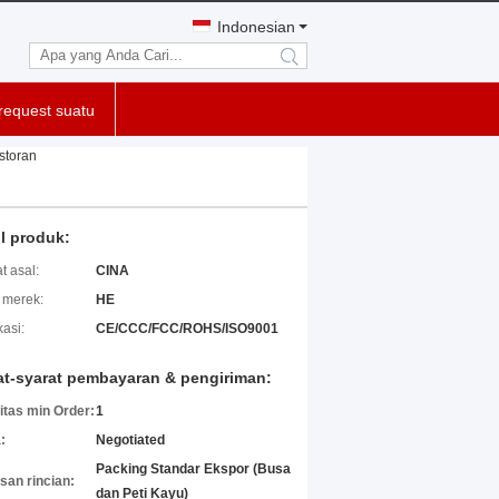
Indonesian
search
request suatu
storan
il produk:
t asal:
CINA
merek:
HE
kasi:
CE/CCC/FCC/ROHS/ISO9001
at-syarat pembayaran & pengiriman:
itas min Order:
1
:
Negotiated
Packing Standar Ekspor (Busa
an rincian:
dan Peti Kayu)