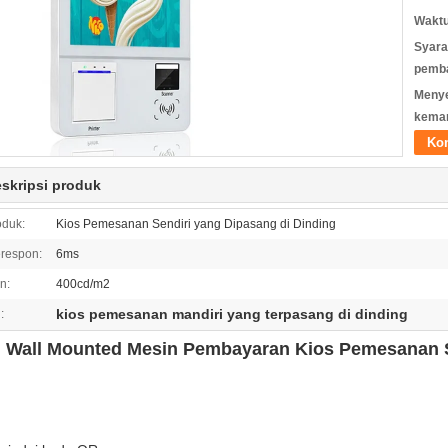
Waktu
Syara
pemb
Meny
kema
Ko
eskripsi produk
duk:
Kios Pemesanan Sendiri yang Dipasang di Dinding
respon:
6ms
n:
400cd/m2
kios pemesanan mandiri yang terpasang di dinding
:
h Wall Mounted Mesin Pembayaran Kios Pemesanan S