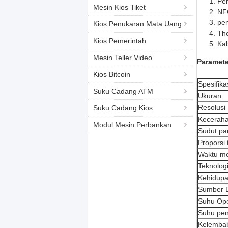
Pe
Mesin Kios Tiket
NF
pen
Kios Penukaran Mata Uang
The
Kios Pemerintah
Kab
Mesin Teller Video
Paramete
Kios Bitcoin
Spesifika
Suku Cadang ATM
Ukuran
Resolusi
Suku Cadang Kios
Kecerah
Modul Mesin Perbankan
Sudut p
Proporsi 
Waktu m
Teknolog
Kehidup
Sumber Da
Suhu Ope
Suhu pe
Kelemba